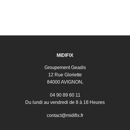
MIDIFIX
Groupement Geadis
12 Rue Gloriette
84000 AVIGNON,
04 90 89 60 11
Du lundi au vendredi de 8 à 18 Heures
c
o
n
t
a
c
t
@
m
i
d
i
f
i
x
.
f
r