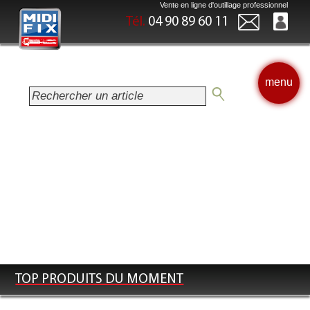
Vente en ligne d'outillage professionnel
Tél.
04 90 89 60 11
menu
Midifix sera fermé du 10 au 16 août
2026. Toute commande passée
durant cette période sera expédiée
dès la réouverture.
TOP PRODUITS DU MOMENT