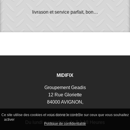
livrason et service parfait, bon…
MIDIFIX
Groupement Geadis
12 Rue Gloriette
84000 AVIGNON,
04 90 89 60 11
Ce site utilise des cookies et vous donne le contrôle sur ceux que vous souhaitez
Tout accepter
Continuer sans accepter
Paramétrer mes choix
activer
Du lundi au vendredi de 8 à 18 Heures
Politique de confidentialité