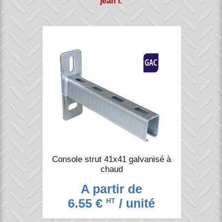
jean l.
Console strut 41x41 galvanisé à
chaud
A partir de
6.55 €
/ unité
HT