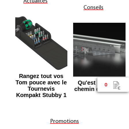
Actualités
Conseils
Rangez tout vos
Tom pouce avec le
Qu'est ce qu'un
0
Tournevis
chemin de cable ?
Kompakt Stubby 1
Promotions