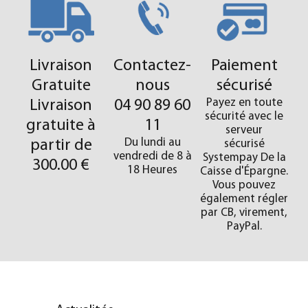
Livraison
Contactez-
Paiement
Gratuite
nous
sécurisé
Payez en toute
Livraison
04 90 89 60
sécurité avec le
gratuite à
11
serveur
Du lundi au
partir de
sécurisé
vendredi de 8 à
Systempay De la
300.00 €
18 Heures
Caisse d'Épargne.
Vous pouvez
également régler
par CB, virement,
PayPal.