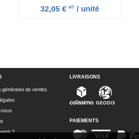
32,05 €
/ unité
HT
S
LIVRAISONS
 générales de ventes
égales
-nous
PAIEMENTS
te
enir ?