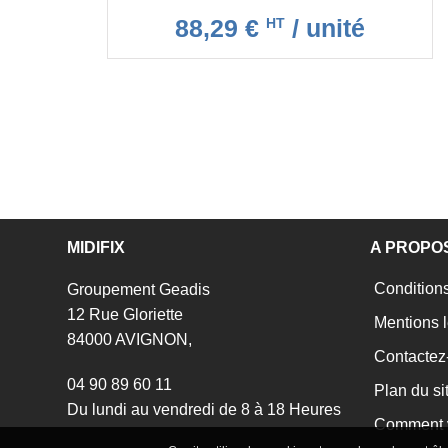
88,29 €
/ unité
HT
MIDIFIX
A PROPO
Conditions
Groupement Geadis
12 Rue Gloriette
Mentions l
84000 AVIGNON,
Contactez
04 90 89 60 11
Plan du si
Du lundi au vendredi de 8 à 18 Heures
Comment v