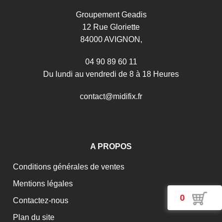
Groupement Geadis
12 Rue Gloriette
84000 AVIGNON,
04 90 89 60 11
Du lundi au vendredi de 8 à 18 Heures
c
o
n
t
a
c
t
@
m
i
d
i
f
i
x
.
f
r
A PROPOS
Conditions générales de ventes
Mentions légales
0
Contactez-nous
Plan du site