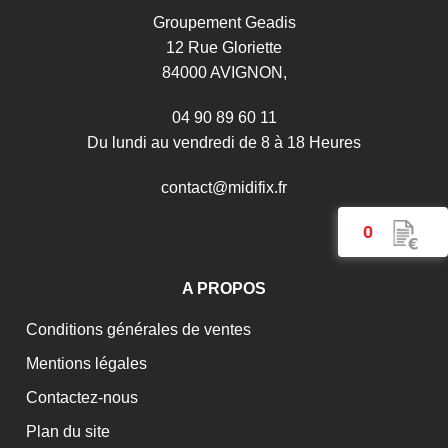
Groupement Geadis
12 Rue Gloriette
84000 AVIGNON,
04 90 89 60 11
Du lundi au vendredi de 8 à 18 Heures
c
o
n
t
a
c
t
@
m
i
d
i
f
i
x
.
f
r
0
A PROPOS
Conditions générales de ventes
Mentions légales
Contactez-nous
Plan du site