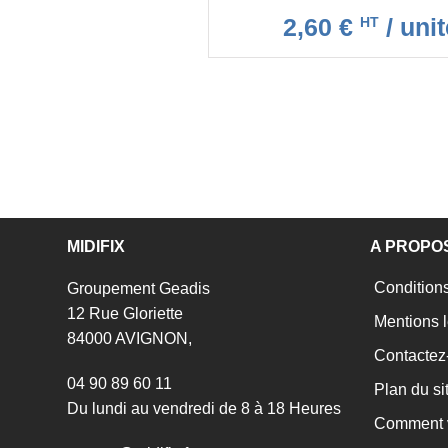
2,60 €
/ unit
HT
MIDIFIX
A PROPO
Conditions
Groupement Geadis
12 Rue Gloriette
Mentions l
84000 AVIGNON,
Contactez
04 90 89 60 11
Plan du si
Du lundi au vendredi de 8 à 18 Heures
Comment v