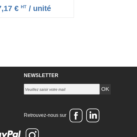
7,17 €
/ unité
HT
NEWSLETTER
Retrouvez-nous sur