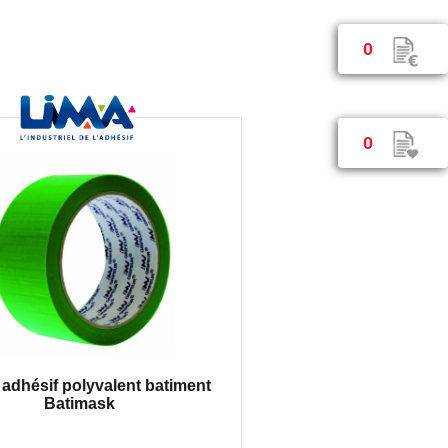
0
0
adhésif polyvalent batiment
Batimask