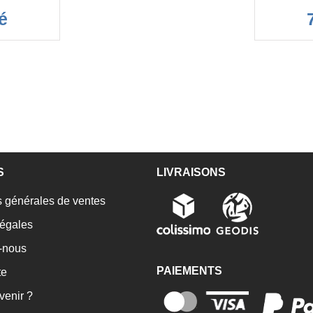
é
S
LIVRAISONS
 générales de ventes
égales
-nous
PAIEMENTS
te
enir ?