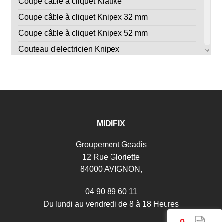
Coupe câble à cliquet Klauke
Coupe câble à cliquet Knipex 32 mm
Coupe câble à cliquet Knipex 52 mm
Couteau d'electricien Knipex
Couteau de dénudage à levier Knipex
Dérouleur à câbles X Board 300
Dérouleur à câbles X Board 500
Dérouleur de fil simple CB260
MIDIFIX
Dérouleur de touret à câbles PRO 530
Dérouleur de touret à câbles PRO 670
Groupement Geadis
12 Rue Gloriette
Détecteur sans contact DMT1423
84000 AVIGNON,
Douille isolée VDE 1/2" Bahco
Gel de lubrifiant de câble
04 90 89 60 11
Du lundi au vendredi de 8 à 18 Heures
Jeu de 10 baguettes tire-fils Ø 3mm x 1 métre
0