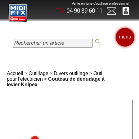
Vente en ligne d'outillage professionnel
Tél.
04 90 89 60 11
menu
Accueil
>
Outillage
>
Divers outillage
>
Outil
pour l'electricien
>
Couteau de dénudage à
levier Knipex