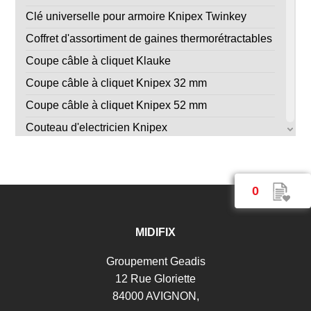
Clé universelle pour armoire Knipex Twinkey
Coffret d'assortiment de gaines thermorétractables
Coupe câble à cliquet Klauke
Coupe câble à cliquet Knipex 32 mm
Coupe câble à cliquet Knipex 52 mm
Couteau d'electricien Knipex
Couteau de dénudage à levier Knipex
Dérouleur à câbles X Board 300
0
Dérouleur à câbles X Board 500
Dérouleur de fil simple CB260
MIDIFIX
Dérouleur de touret à câbles PRO 530
Dérouleur de touret à câbles PRO 670
Groupement Geadis
12 Rue Gloriette
Détecteur sans contact DMT1423
84000 AVIGNON,
Douille isolée VDE 1/2" Bahco