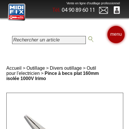
Vente en ligne d'outillage professionnel
Tél.
04 90 89 60 11
menu
Accueil
>
Outillage
>
Divers outillage
>
Outil
pour l'electricien
>
Pince à becs plat 160mm
isolée 1000V Irimo