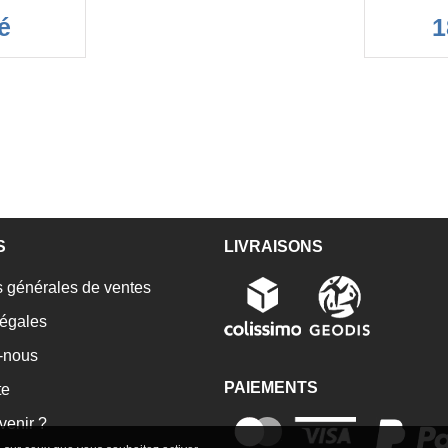
é
1
S
LIVRAISONS
 générales de ventes
égales
-nous
PAIEMENTS
te
enir ?