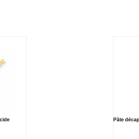
acide
Pâte déca