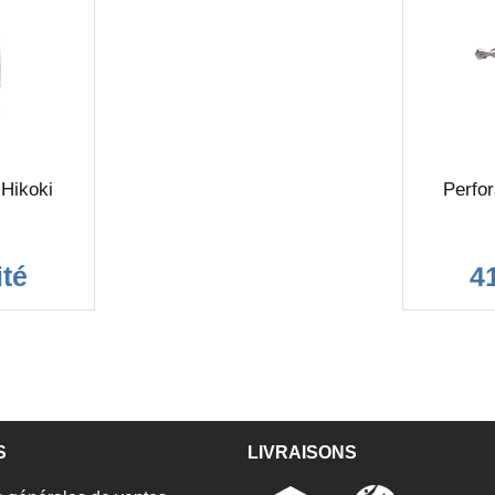
 Hikoki
Perfo
ité
4
S
LIVRAISONS