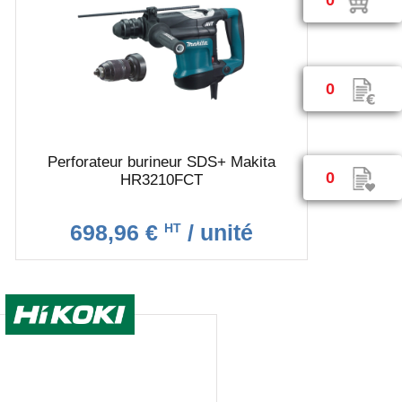
0
Perforateur burineur SDS+ Makita
0
HR3210FCT
698,96 €
/ unité
HT