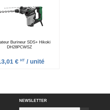
rateur Burineur SDS+ Hikoki
DH28PCWSZ
13,01 €
/ unité
HT
NEWSLETTER