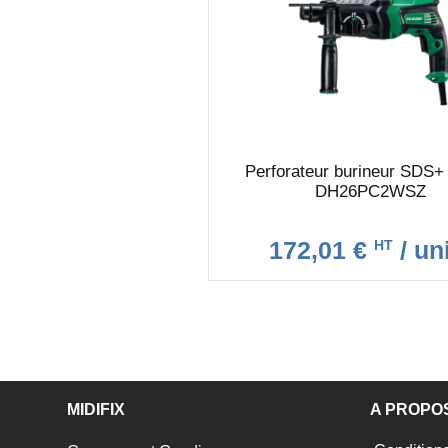
Perforateur burineur SDS+
DH26PC2WSZ
172,01 €
/ un
HT
MIDIFIX
A PROPO