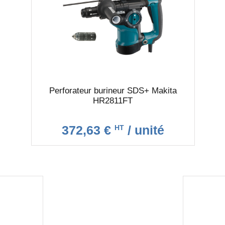
Perforateur burineur SDS+ Makita
HR2811FT
372,63 €
/ unité
HT