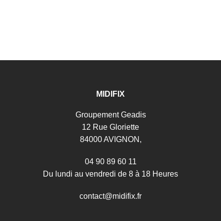
MIDIFIX
Groupement Geadis
12 Rue Gloriette
84000 AVIGNON,
04 90 89 60 11
Du lundi au vendredi de 8 à 18 Heures
c
o
n
t
a
c
t
@
m
i
d
i
f
i
x
.
f
r