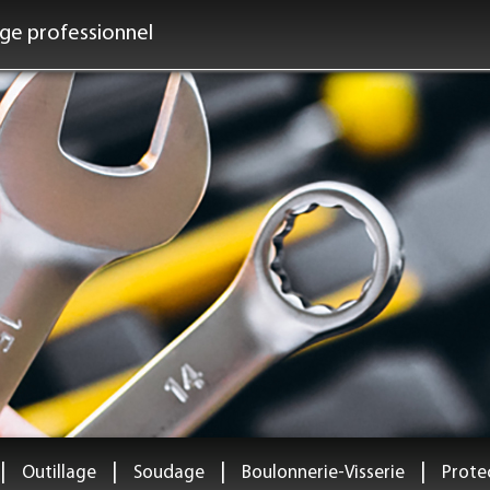
age professionnel
|
|
|
|
Outillage
Soudage
Boulonnerie-Visserie
Protec