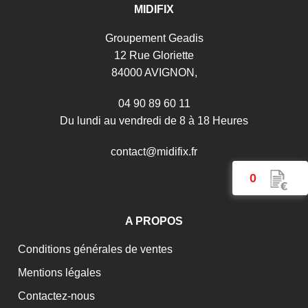
MIDIFIX
Groupement Geadis
12 Rue Gloriette
84000 AVIGNON,
04 90 89 60 11
Du lundi au vendredi de 8 à 18 Heures
c
o
n
t
a
c
t
@
m
i
d
i
f
i
x
.
f
r
0
A PROPOS
Conditions générales de ventes
Mentions légales
Contactez-nous