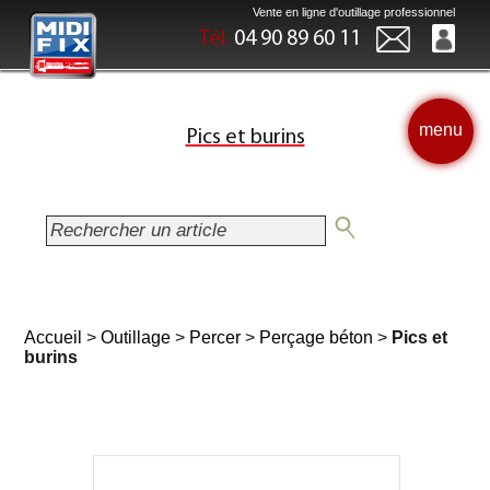
Vente en ligne d'outillage professionnel
Tél.
04 90 89 60 11
menu
Pics et burins
Accueil
>
Outillage
>
Percer
>
Perçage béton
>
Pics et
burins