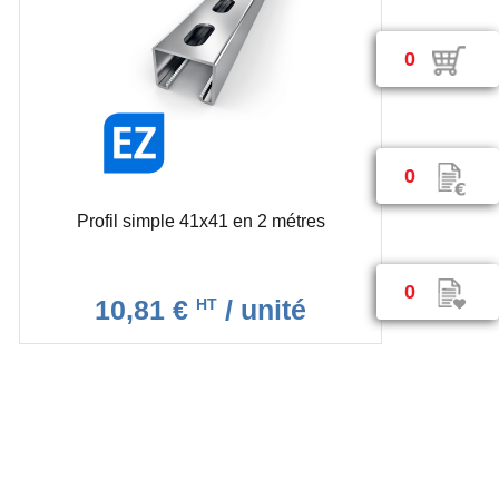
0
0
Profil simple 41x41 en 2 métres
0
10,81 €
/ unité
HT