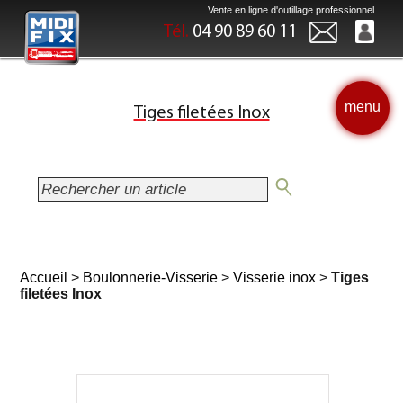
Vente en ligne d'outillage professionnel
Tél.
04 90 89 60 11
menu
Tiges filetées Inox
Accueil
>
Boulonnerie-Visserie
>
Visserie inox
>
Tiges
filetées Inox