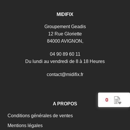
MIDIFIX
Groupement Geadis
12 Rue Gloriette
84000 AVIGNON,
04 90 89 60 11
Du lundi au vendredi de 8 à 18 Heures
c
o
n
t
a
c
t
@
m
i
d
i
f
i
x
.
f
r
0
A PROPOS
Conditions générales de ventes
Mentions légales