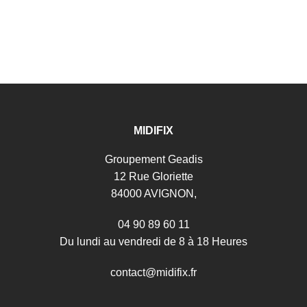
MIDIFIX
Groupement Geadis
12 Rue Gloriette
84000 AVIGNON,
04 90 89 60 11
Du lundi au vendredi de 8 à 18 Heures
c
o
n
t
a
c
t
@
m
i
d
i
f
i
x
.
f
r