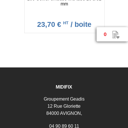
mm
23,70 €
/ boite
HT
0
MIDIFIX
Groupement Geadis
12 Rue Gloriette
84000 AVIGNON,
04 90 89 60 11