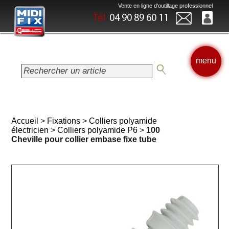
Vente en ligne d'outillage professionnel
Tél.
04 90 89 60 11
menu
Accueil
>
Fixations
>
Colliers polyamide
électricien
>
Colliers polyamide P6
>
100
Cheville pour collier embase fixe tube