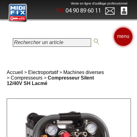
Vente en ligne d'outillage professionnel
Tél.
04 90 89 60 11
menu
Accueil
>
Electroportatif
>
Machines diverses
>
Compresseurs
>
Compresseur Silent
12/40V SH Lacmé