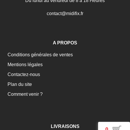
Du lundi au vendredi de 8 à 18 Heures
c
o
n
t
a
c
t
@
m
i
d
i
f
i
x
.
f
r
A PROPOS
Conditions générales de ventes
Mentions légales
Contactez-nous
Plan du site
Comment venir ?
LIVRAISONS
0