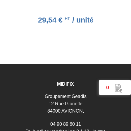
29,54 €
/ unité
HT
MIDIFIX
0
Groupement Geadis
12 Rue Gloriette
84000 AVIGNON,
04 90 89 60 11