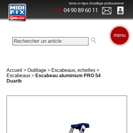
Vente en ligne d'outillage professionnel
Tél.
04 90 89 60 11
menu
Accueil
>
Outillage
>
Escabeaux, echelles
>
Escabeaux
>
Escabeau aluminium PRO 54
Duarib