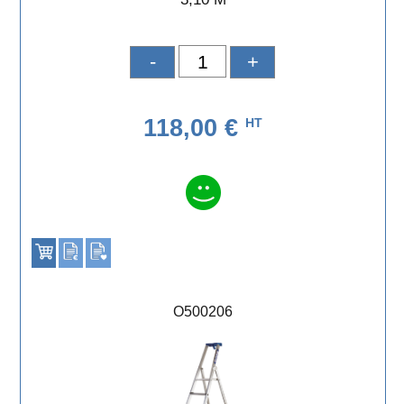
-
+
118,00 €
HT
O500206