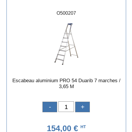
O500207
Escabeau aluminium PRO 54 Duarib 7 marches /
3,65 M
-
+
154,00 €
HT