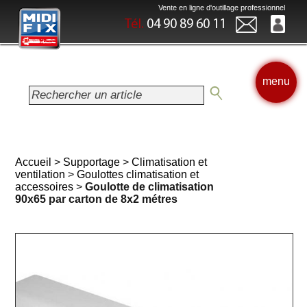
Vente en ligne d'outillage professionnel
Tél.
04 90 89 60 11
menu
Accueil
>
Supportage
>
Climatisation et
ventilation
>
Goulottes climatisation et
accessoires
>
Goulotte de climatisation
90x65 par carton de 8x2 métres