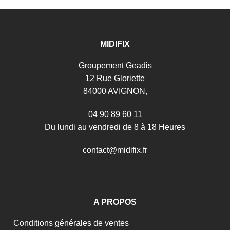
MIDIFIX
Groupement Geadis
12 Rue Gloriette
84000 AVIGNON,
04 90 89 60 11
Du lundi au vendredi de 8 à 18 Heures
c
o
n
t
a
c
t
@
m
i
d
i
f
i
x
.
f
r
A PROPOS
Conditions générales de ventes