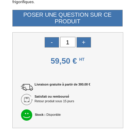
frigorifiques.
-
+
59,50 €
HT
Livraison gratuite à partir de 300.00 €
Satisfait ou remboursé
Retour produit sous 15 jours
Stock :
Disponible