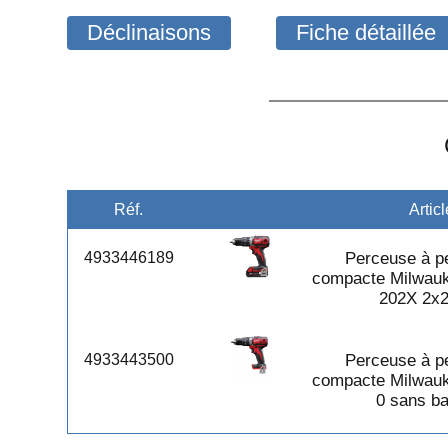
Déclinaisons
Fiche détaillée
Réf.
Articl
4933446189
Perceuse à p
compacte Milwau
202X 2x
4933443500
Perceuse à p
compacte Milwau
0 sans ba