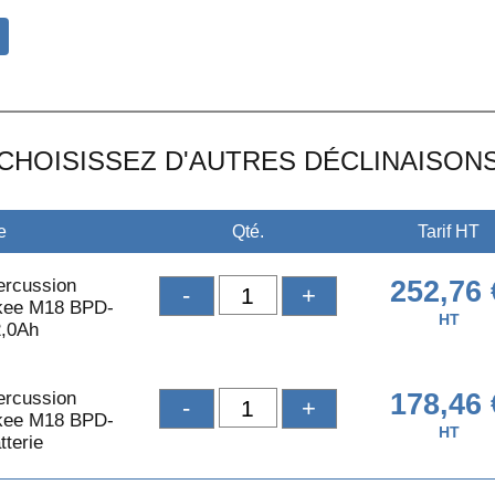
CHOISISSEZ D'AUTRES DÉCLINAISON
e
Qté.
Tarif HT
ercussion
252,76 
-
+
kee M18 BPD-
HT
2,0Ah
ercussion
178,46 
-
+
kee M18 BPD-
HT
tterie