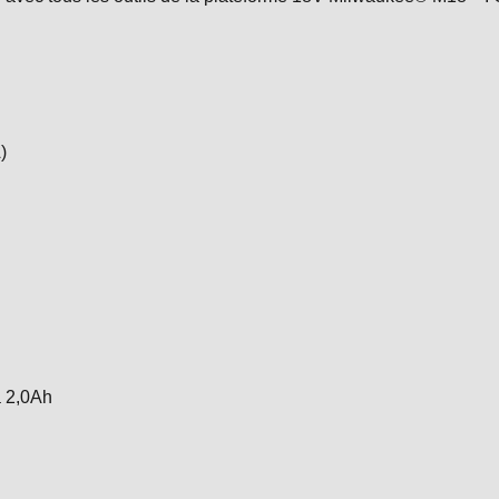
)
a 2,0Ah