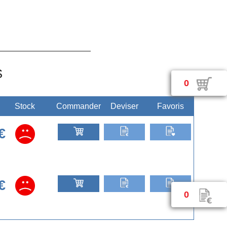
S
0
Stock
Commander
Deviser
Favoris
€
€
0