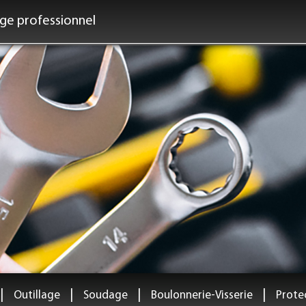
age professionnel
|
|
|
|
Outillage
Soudage
Boulonnerie-Visserie
Protec