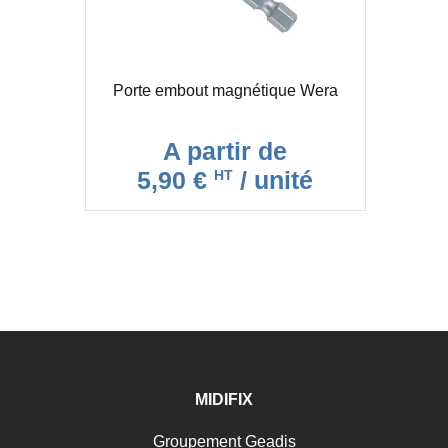
Porte embout magnétique Wera
A partir de
5,90 €
/ unité
HT
MIDIFIX
Groupement Geadis