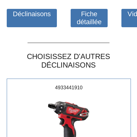
Déclinaisons
Fiche
Vi
détaillée
CHOISISSEZ D'AUTRES
DÉCLINAISONS
4933441910