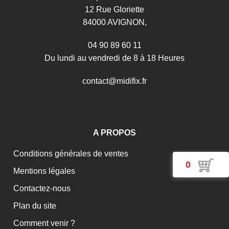
12 Rue Gloriette
84000 AVIGNON,
04 90 89 60 11
Du lundi au vendredi de 8 à 18 Heures
c
o
n
t
a
c
t
@
m
i
d
i
f
i
x
.
f
r
A PROPOS
Conditions générales de ventes
0
Mentions légales
Contactez-nous
Plan du site
Comment venir ?