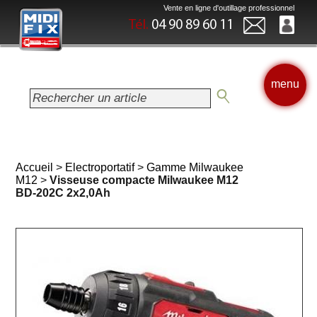
Vente en ligne d'outillage professionnel
Tél.
04 90 89 60 11
menu
Accueil
>
Electroportatif
>
Gamme Milwaukee
M12
>
Visseuse compacte Milwaukee M12
BD-202C 2x2,0Ah