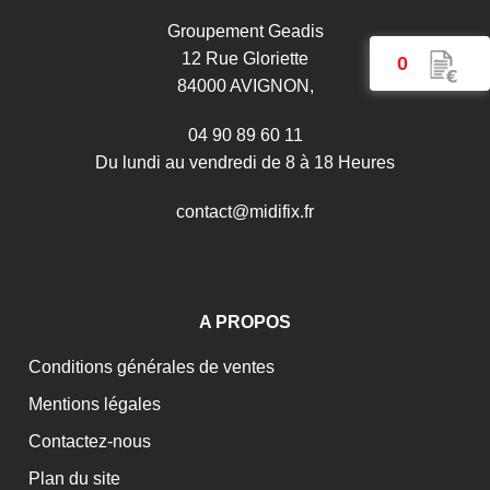
Groupement Geadis
12 Rue Gloriette
0
84000 AVIGNON,
04 90 89 60 11
Du lundi au vendredi de 8 à 18 Heures
c
o
n
t
a
c
t
@
m
i
d
i
f
i
x
.
f
r
A PROPOS
Conditions générales de ventes
Mentions légales
Contactez-nous
Plan du site