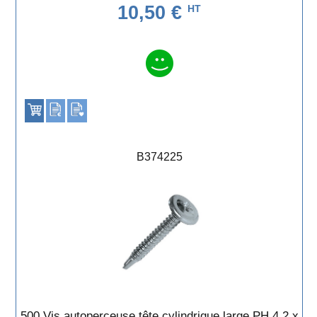
10,50 €
HT
B374225
500 Vis autoperceuse tête cylindrique large PH 4,2 x