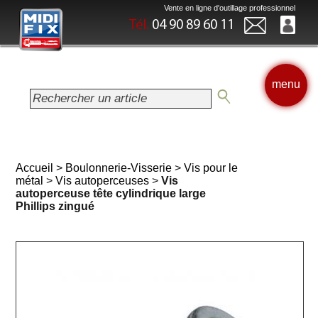
Vente en ligne d'outillage professionnel
Tél.
04 90 89 60 11
menu
Accueil
>
Boulonnerie-Visserie
>
Vis pour le
métal
>
Vis autoperceuses
>
Vis
autoperceuse tête cylindrique large
Phillips zingué