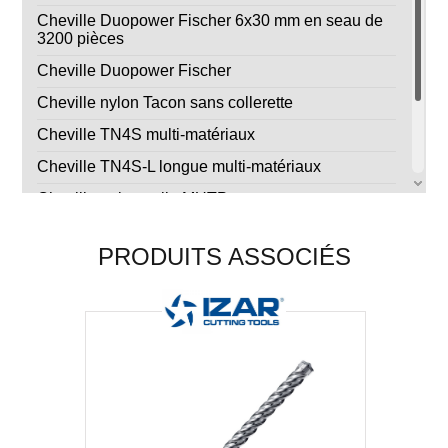
Cheville Duopower Fischer 6x30 mm en seau de
3200 pièces
Cheville Duopower Fischer
Cheville nylon Tacon sans collerette
Cheville TN4S multi-matériaux
Cheville TN4S-L longue multi-matériaux
Cheville universelle MUTP en grappe
Cheville universelle TOX Trika
PRODUITS ASSOCIÉS
Cheville universelle TOX Tri