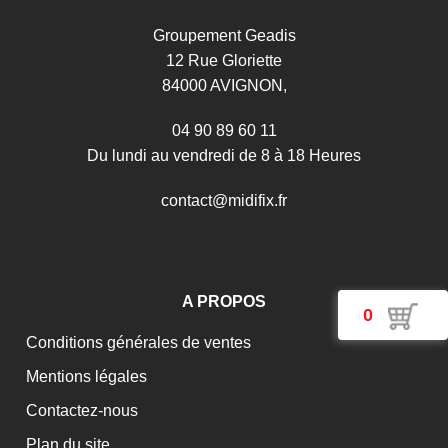
Groupement Geadis
12 Rue Gloriette
84000 AVIGNON,
04 90 89 60 11
Du lundi au vendredi de 8 à 18 Heures
c
o
n
t
a
c
t
@
m
i
d
i
f
i
x
.
f
r
A PROPOS
0
Conditions générales de ventes
Mentions légales
Contactez-nous
Plan du site