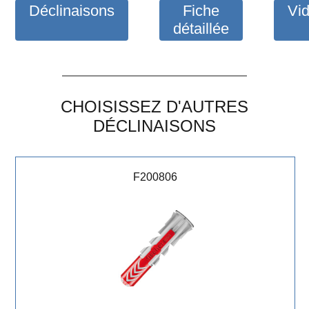
Déclinaisons
Fiche
Vi
détaillée
CHOISISSEZ D'AUTRES
DÉCLINAISONS
F200806