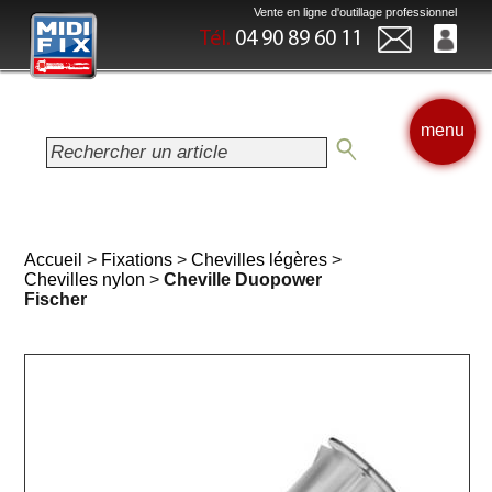
Vente en ligne d'outillage professionnel
Tél.
04 90 89 60 11
menu
Accueil
>
Fixations
>
Chevilles légères
>
Chevilles nylon
>
Cheville Duopower
Fischer