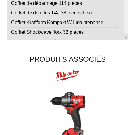
Coffret de dépannage 114 pièces
Coffret de douilles 1/4" 38 piéces hexel
Coffret Kraftform Kompakt W1 maintenance
Coffret Shockwave Torx 32 pièces
Coffret vissage 35 pièces Shockwave Milwaukee
Jeu d'embouts Impact 1/4" Bahco - 40 pieces
PRODUITS ASSOCIÉS
Jeu de 4 douilles magnétiques Shockwave
Jeu Tool-Check PLUS Wera
Renvoi d'angle Milwaukee shockwave + 10 embouts
Tournevis Kraftform Kompakt Stubby 1 Wera