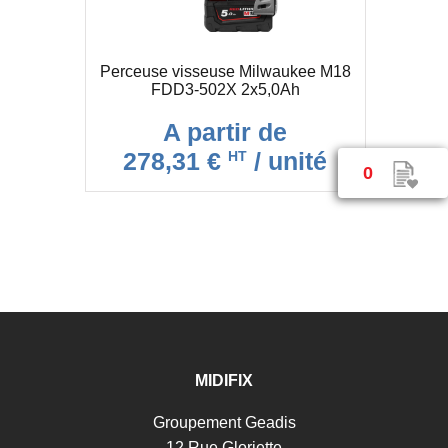
Perceuse visseuse Milwaukee M18
FDD3-502X 2x5,0Ah
A partir de
278,31 €
/ unité
HT
0
MIDIFIX
Groupement Geadis
12 Rue Gloriette