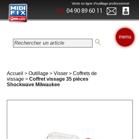
Vente en ligne d'outillage professionnel
Tél.
04 90 89 60 11
menu
Accueil
>
Outillage
>
Visser
>
Coffrets de
vissage
>
Coffret vissage 35 pièces
Shockwave Milwaukee