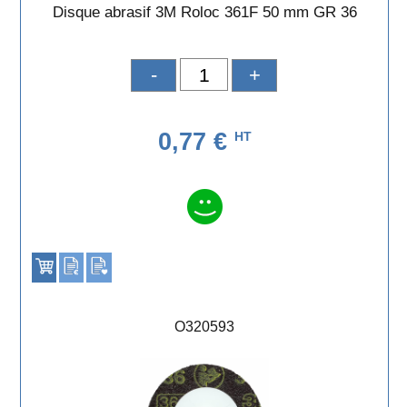
Disque abrasif 3M Roloc 361F 50 mm GR 36
-
+
0,77 €
HT
O320593