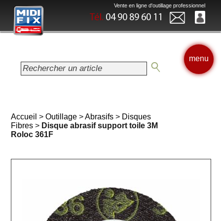
Vente en ligne d'outillage professionnel
Tél.
04 90 89 60 11
menu
Accueil
>
Outillage
>
Abrasifs
>
Disques
Fibres
>
Disque abrasif support toile 3M
Roloc 361F