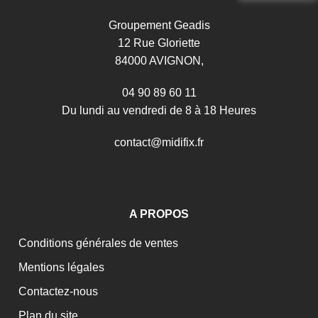
Groupement Geadis
12 Rue Gloriette
84000 AVIGNON,
04 90 89 60 11
Du lundi au vendredi de 8 à 18 Heures
c
o
n
t
a
c
t
@
m
i
d
i
f
i
x
.
f
r
A PROPOS
Conditions générales de ventes
Mentions légales
Contactez-nous
Plan du site