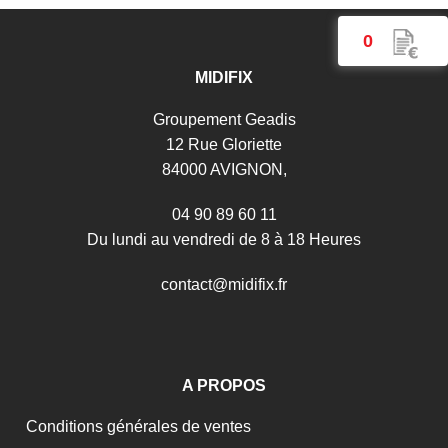
0
MIDIFIX
Groupement Geadis
12 Rue Gloriette
84000 AVIGNON,
04 90 89 60 11
Du lundi au vendredi de 8 à 18 Heures
c
o
n
t
a
c
t
@
m
i
d
i
f
i
x
.
f
r
A PROPOS
Conditions générales de ventes