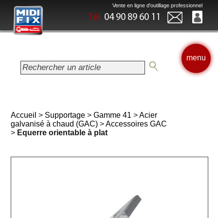
Vente en ligne d'outillage professionnel
Tél.
04 90 89 60 11
menu
Accueil
>
Supportage
>
Gamme 41
>
Acier
galvanisé à chaud (GAC)
>
Accessoires GAC
>
Equerre orientable à plat