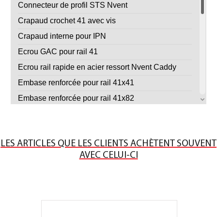
Connecteur de profil STS Nvent
Crapaud crochet 41 avec vis
Crapaud interne pour IPN
Ecrou GAC pour rail 41
Ecrou rail rapide en acier ressort Nvent Caddy
Embase renforcée pour rail 41x41
Embase renforcée pour rail 41x82
Embase simple pour rail 41
Equerre 90° 2 trous pour rail 41 EZ
LES ARTICLES QUE LES CLIENTS ACHÈTENT SOUVENT
Equerre 90° 4 trous pour rail 41 EZ
AVEC CELUI-CI
Equerre orientable à plat
Jambe de force à 45° GAC
Joint EPDM pour insonorisation profil 41 mm -
rouleau de 30 mètres
Manchon de liaison 41x41