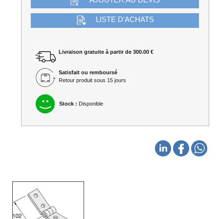
AJOUTER AU DEVIS
LISTE D'ACHATS
Livraison gratuite à partir de 300.00 €
Satisfait ou remboursé
Retour produit sous 15 jours
Stock :
Disponible