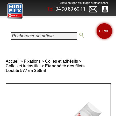
Vente en ligne d'outillage professionnel
Tél.
04 90 89 60 11
menu
Accueil
>
Fixations
>
Colles et adhésifs
>
Colles et freins filet
>
Etanchéité des filets
Loctite 577 en 250ml