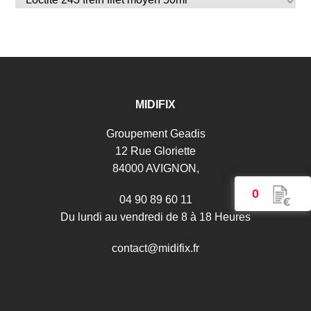
Loctite 638 Blocpresse fort 50ml
Loctite 648 adhésif haute résistance 50ml
Mastic silicone Loctite SI 5940
Pate a joint Gebatout 2 - 500g
MIDIFIX
Pistolet à colle usage intensif Fatmax GR 100R
Résine d'étanchéité pour raccords filetés Filetfix III -
Groupement Geadis
60 ml
12 Rue Gloriette
Ruban d'étanchéité Olifan PTFE standard 0,01mm -
84000 AVIGNON,
12 m
0
04 90 89 60 11
Silicone d'étanchéité cuivre Loctite SI 5920
Du lundi au vendredi de 8 à 18 Heures
Vernis de blocage Blocjelt Rouge
c
o
n
t
a
c
t
@
m
i
d
i
f
i
x
.
f
r