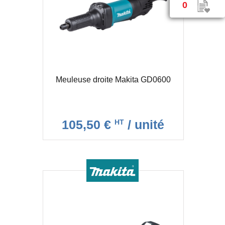
0
Meuleuse droite Makita GD0600
105,50 €
/ unité
HT