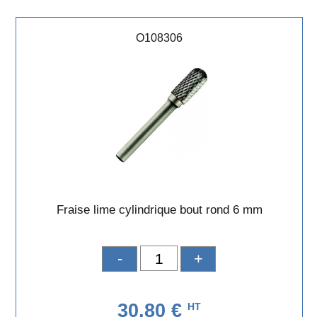
O108306
Fraise lime cylindrique bout rond 6 mm
-
+
30,80 €
HT