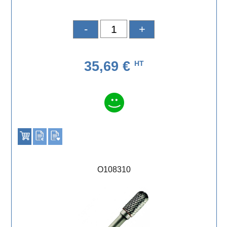
-
+
35,69 €
HT
O108310