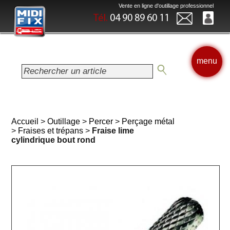
Vente en ligne d'outillage professionnel
Tél.
04 90 89 60 11
menu
Accueil
>
Outillage
>
Percer
>
Perçage métal
>
Fraises et trépans
>
Fraise lime
cylindrique bout rond