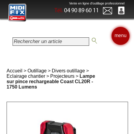
Vente en ligne d'outillage professionnel
Tél.
04 90 89 60 11
menu
Accueil
>
Outillage
>
Divers outillage
>
Eclairage chantier
>
Projecteurs
>
Lampe
sur pince rechargeable Coast CL20R -
1750 Lumens