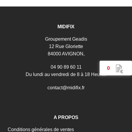
MIDIFIX
Groupement Geadis
12 Rue Gloriette
84000 AVIGNON,
04 90 89 60 11
0
Du lundi au vendredi de 8 à 18 Heures
c
o
n
t
a
c
t
@
m
i
d
i
f
i
x
.
f
r
A PROPOS
Conditions générales de ventes