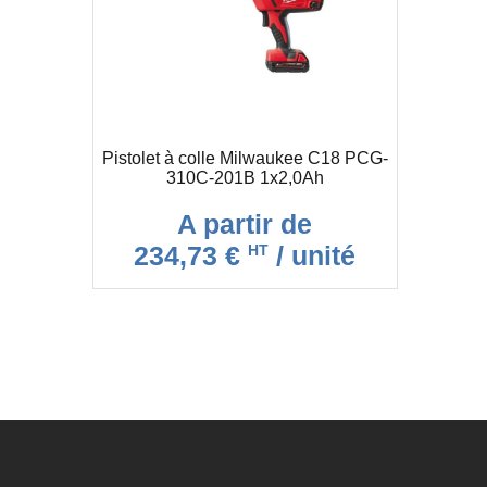
Pistolet à colle Milwaukee C18 PCG-
310C-201B 1x2,0Ah
A partir de
234,73 €
/ unité
HT