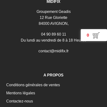
MIDIFIX
Groupement Geadis
12 Rue Gloriette
84000 AVIGNON,
04 90 89 60 11
0
Du lundi au vendredi de 8 à 18 Heures
c
o
n
t
a
c
t
@
m
i
d
i
f
i
x
.
f
r
A PROPOS
Conditions générales de ventes
Mentions légales
Contactez-nous