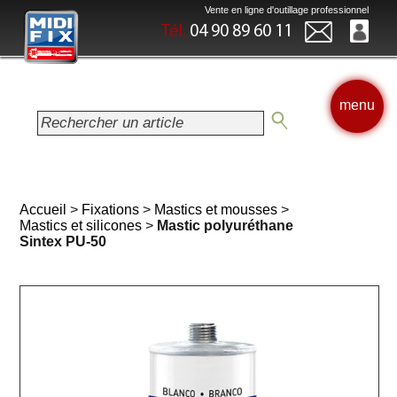
Vente en ligne d'outillage professionnel
Tél.
04 90 89 60 11
menu
Accueil
>
Fixations
>
Mastics et mousses
>
Mastics et silicones
>
Mastic polyuréthane
Sintex PU-50