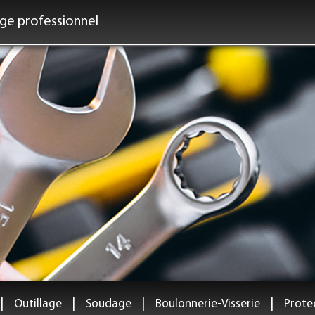
age professionnel
|
|
|
|
Outillage
Soudage
Boulonnerie-Visserie
Protec