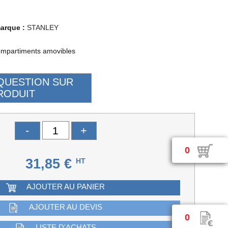
marque :
STANLEY
ompartiments amovibles
-
+
0
31,85 €
HT
AJOUTER AU PANIER
AJOUTER AU DEVIS
0
LISTE D'ACHATS