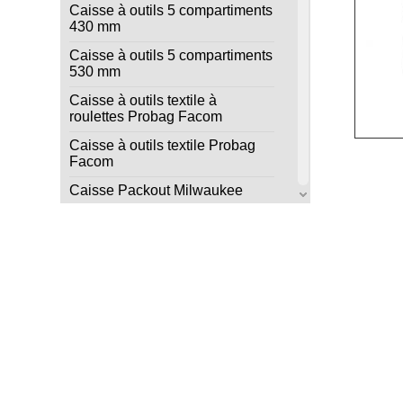
Caisse à outils 5 compartiments
430 mm
Caisse à outils 5 compartiments
530 mm
Caisse à outils textile à
roulettes Probag Facom
Caisse à outils textile Probag
Facom
Caisse Packout Milwaukee
Caisson Handybox 55x4 Raaco
Coffret 3 tiroirs Packout
Milwaukee
Coffret de dépannage 114
pièces
Coffret de maintenance 150
pièces
Coffret Packout XL Milwaukee