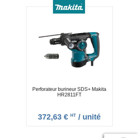
Perforateur burineur SDS+ Makita
HR2811FT
372,63 €
/ unité
HT