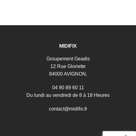
MIDIFIX
Groupement Geadis
12 Rue Gloriette
84000 AVIGNON,
04 90 89 60 11
Du lundi au vendredi de 8 à 18 Heures
c
o
n
t
a
c
t
@
m
i
d
i
f
i
x
.
f
r