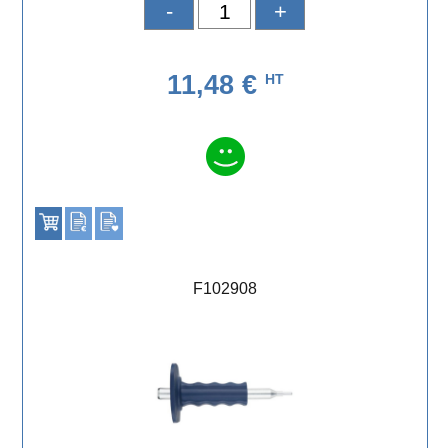
-
+
11,48 €
HT
F102908