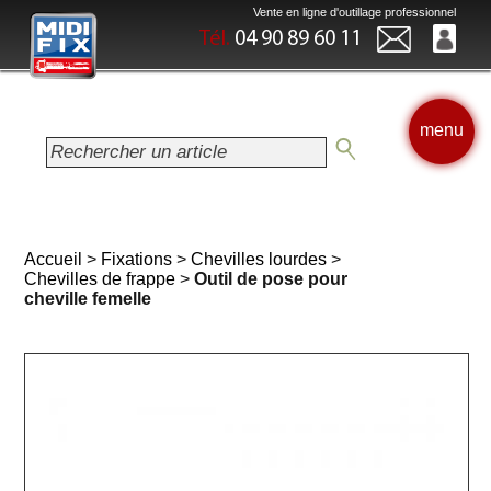
Vente en ligne d'outillage professionnel
Tél.
04 90 89 60 11
menu
Accueil
>
Fixations
>
Chevilles lourdes
>
Chevilles de frappe
>
Outil de pose pour
cheville femelle