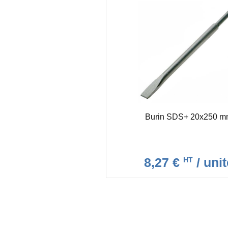
Burin SDS+ 20x250 m
8,27 €
/ unit
HT