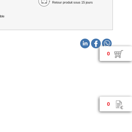
Retour produit sous 15 jours
ble
0
0