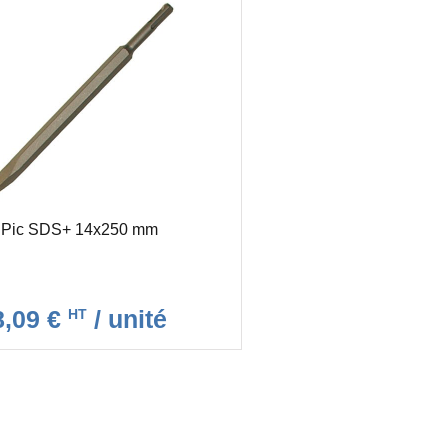
Pic SDS+ 14x250 mm
8,09 €
/ unité
HT