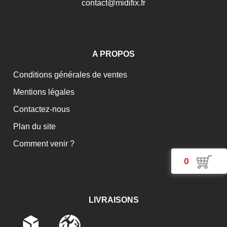
c
o
n
t
a
c
t
@
m
i
d
i
f
i
x
.
f
r
A PROPOS
Conditions générales de ventes
Mentions légales
Contactez-nous
Plan du site
Comment venir ?
0
LIVRAISONS