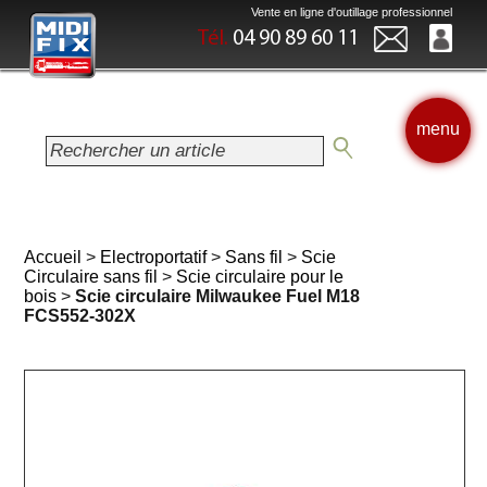
Vente en ligne d'outillage professionnel
Tél.
04 90 89 60 11
menu
Accueil
>
Electroportatif
>
Sans fil
>
Scie
Circulaire sans fil
>
Scie circulaire pour le
bois
>
Scie circulaire Milwaukee Fuel M18
FCS552-302X