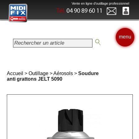
Vente en ligne d'outillage professionnel
Tél.
04 90 89 60 11
menu
Accueil
>
Outillage
>
Aérosols
>
Soudure
anti grattons JELT 5090