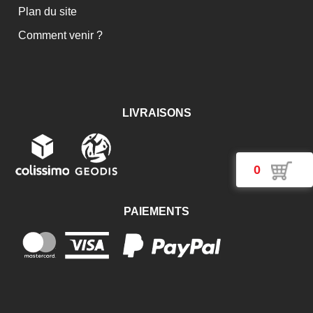
Pompe à graisse manuelle
Plan du site
Revétement Antico gris 3650 ml
Comment venir ?
Soudure anti grattons JELT 5090
Spray multifonction double position multi WD 40
Super dégivrant JELT 105888
LIVRAISONS
Traceur de chantier fluorescent Trig-a-cap® extra
0
PAIEMENTS