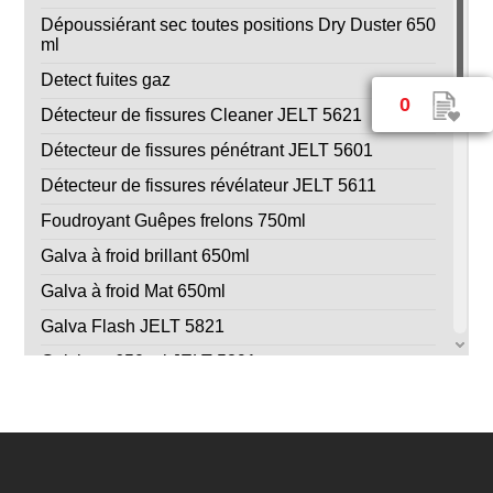
Dépoussiérant sec toutes positions Dry Duster 650
ml
Detect fuites gaz
0
Détecteur de fissures Cleaner JELT 5621
Détecteur de fissures pénétrant JELT 5601
Détecteur de fissures révélateur JELT 5611
Foudroyant Guêpes frelons 750ml
Galva à froid brillant 650ml
Galva à froid Mat 650ml
Galva Flash JELT 5821
Galvinox 650 ml JELT 5891
Glisse fil Jelt 5341
Graisse alimentaire 650ml Aexalt 1763
Graisse silicone Aexalt