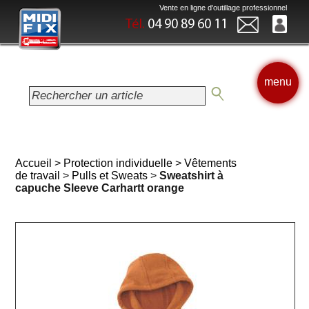
Vente en ligne d'outillage professionnel
Tél.
04 90 89 60 11
menu
Accueil
>
Protection individuelle
>
Vêtements
de travail
>
Pulls et Sweats
>
Sweatshirt à
capuche Sleeve Carhartt orange