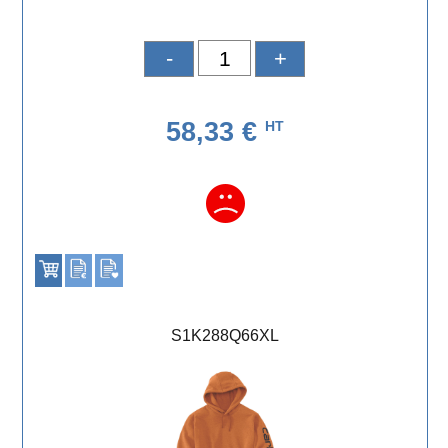
-
+
58,33 €
HT
S1K288Q66XL