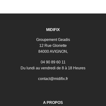
MIDIFIX
Groupement Geadis
12 Rue Gloriette
84000 AVIGNON,
04 90 89 60 11
Du lundi au vendredi de 8 à 18 Heures
c
o
n
t
a
c
t
@
m
i
d
i
f
i
x
.
f
r
A PROPOS