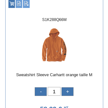
S1K288Q66M
Sweatshirt Sleeve Carhartt orange taille M
-
+
HT