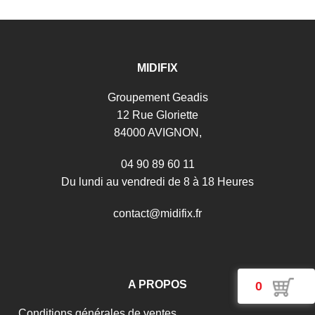
MIDIFIX
Groupement Geadis
12 Rue Gloriette
84000 AVIGNON,
04 90 89 60 11
Du lundi au vendredi de 8 à 18 Heures
c
o
n
t
a
c
t
@
m
i
d
i
f
i
x
.
f
r
A PROPOS
0
Conditions générales de ventes