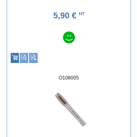
5,90 €
HT
O108005