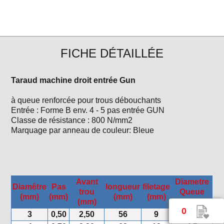
FICHE DÉTAILLÉE
Taraud machine droit entrée Gun
à queue renforcée pour trous débouchants
Entrée : Forme B env. 4 - 5 pas entrée GUN
Classe de résistance : 800 N/mm2
Marquage par anneau de couleur: Bleue
Avant
Diametre
Diamêtre
Pas
longueur
filetage
trou
Queue
(mm)
(mm)
(mm)
(mm)
(mm)
(mm)
0
3
0,50
2,50
56
9
3,5