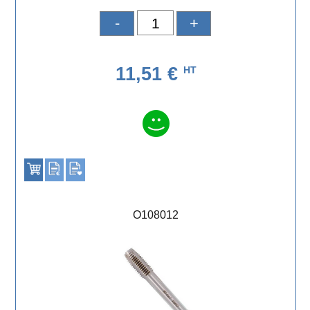
-
+
11,51 €
HT
O108012