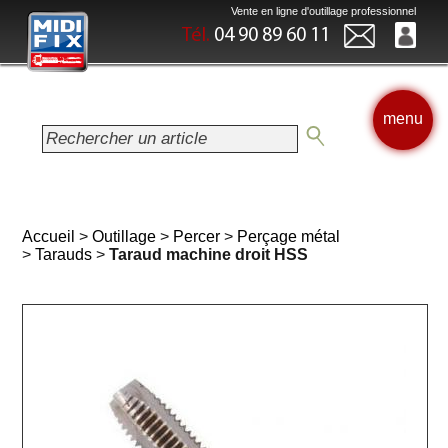
Vente en ligne d'outillage professionnel
Tél.
04 90 89 60 11
menu
Accueil
>
Outillage
>
Percer
>
Perçage métal
>
Tarauds
>
Taraud machine droit HSS