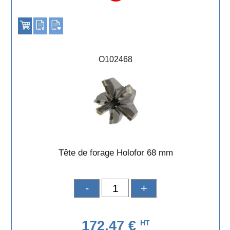
O102468
Tête de forage Holofor 68 mm
-
+
172,47 €
HT