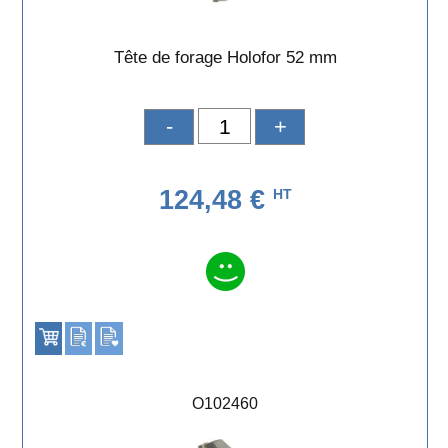
Tête de forage Holofor 52 mm
-
+
124,48 €
HT
O102460