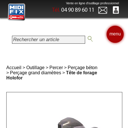
Vente en ligne d'outillage professionnel
Tél.
04 90 89 60 11
menu
Accueil
>
Outillage
>
Percer
>
Perçage béton
>
Perçage grand diamètres
>
Tête de forage
Holofor