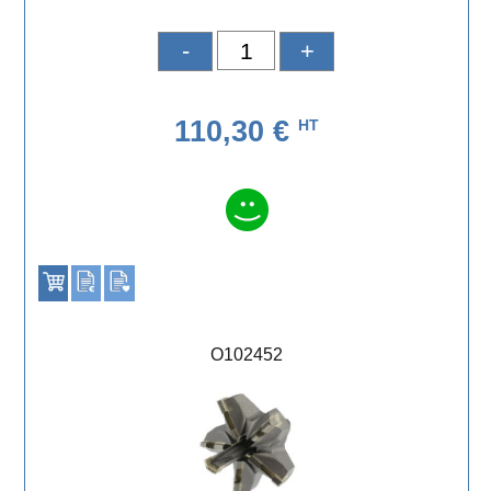
-
+
110,30 €
HT
O102452