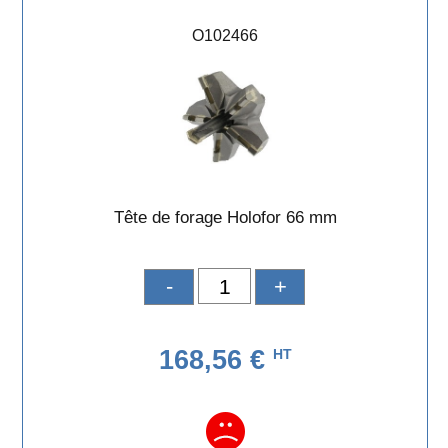
O102466
Tête de forage Holofor 66 mm
-
+
168,56 €
HT