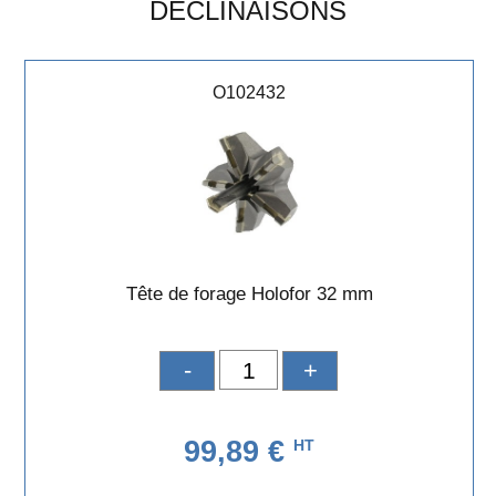
DÉCLINAISONS
O102432
Tête de forage Holofor 32 mm
-
+
99,89 €
HT