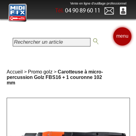
Vente en ligne d'outillage professionnel
Tél.
04 90 89 60 11
menu
Accueil
>
Promo golz
>
Carotteuse à micro-
percussion Golz FBS16 + 1 couronne 102
mm