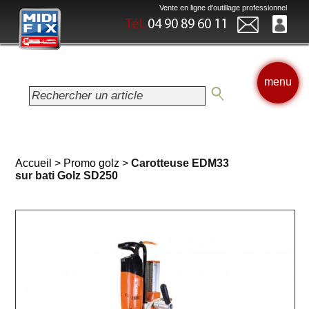
Vente en ligne d'outillage professionnel
Tél.
04 90 89 60 11
menu
Accueil
>
Promo golz
>
Carotteuse EDM33
sur bati Golz SD250