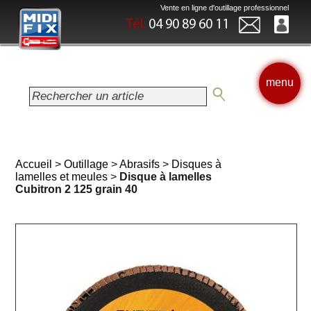
Vente en ligne d'outillage professionnel
Tél.
04 90 89 60 11
menu
Accueil
>
Outillage
>
Abrasifs
>
Disques à
lamelles et meules
>
Disque à lamelles
Cubitron 2 125 grain 40