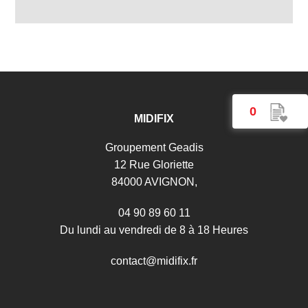
0
MIDIFIX
Groupement Geadis
12 Rue Gloriette
84000 AVIGNON,
04 90 89 60 11
Du lundi au vendredi de 8 à 18 Heures
c
o
n
t
a
c
t
@
m
i
d
i
f
i
x
.
f
r