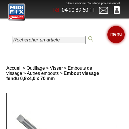
Vente en ligne d'outillage professionnel
Tél.
04 90 89 60 11
menu
Accueil
>
Outillage
>
Visser
>
Embouts de
vissage
>
Autres embouts
>
Embout vissage
fendu 0,8x4,0 x 70 mm