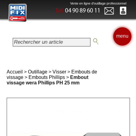
Vente en ligne d'outillage professionnel
Tél.
04 90 89 60 11
menu
Accueil
>
Outillage
>
Visser
>
Embouts de
vissage
>
Embouts Phillips
>
Embout
vissage wera Phillips PH 25 mm