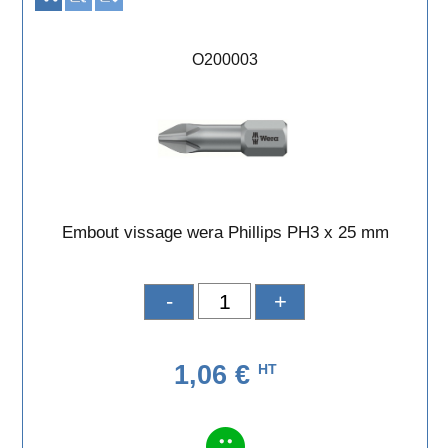
O200003
Embout vissage wera Phillips PH3 x 25 mm
-
+
1,06 €
HT