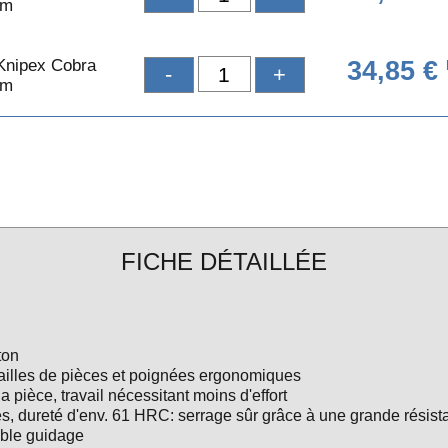
mm
 Knipex Cobra
34,85 €
-
+
mm
FICHE DÉTAILLÉE
ton
 tailles de pièces et poignées ergonomiques
a pièce, travail nécessitant moins d'effort
s, dureté d'env. 61 HRC: serrage sûr grâce à une grande résista
uble guidage