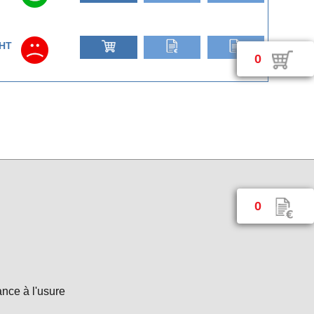
HT
0
0
nce à l'usure