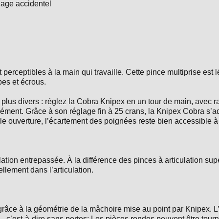
glage accidentel
erceptibles à la main qui travaille. Cette pince multiprise est l
es et écrous.
us divers : réglez la Cobra Knipex en un tour de main, avec rapi
nément. Grâce à son réglage fin à 25 crans, la Knipex Cobra s’ad
elle ouverture, l’écartement des poignées reste bien accessible à
lation entrepassée. À la différence des pinces à articulation su
llement dans l’articulation.
âce à la géométrie de la mâchoire mise au point par Knipex. L’ut
 c’est-à-dire sans pertes: Les pièces rondes peuvent être tourn