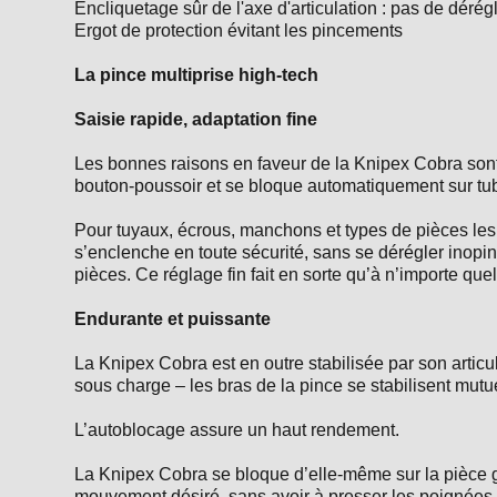
Encliquetage sûr de l'axe d'articulation : pas de déré
Pince universelle isolée 1000V
Ergot de protection évitant les pincements
Irimo
Tenaille russe gainée 220 mm
La pince multiprise high-tech
Bahco
Saisie rapide, adaptation fine
Tenaille russe gainée 250mm
Hexel
Les bonnes raisons en faveur de la Knipex Cobra sont p
​Composition de 100 outils avec
bouton-poussoir et se bloque automatiquement sur tub
coffre à tiroirs SAM
Pour tuyaux, écrous, manchons et types de pièces les pl
s’enclenche en toute sécurité, sans se dérégler inopi
pièces. Ce réglage fin fait en sorte qu’à n’importe qu
Endurante et puissante
La Knipex Cobra est en outre stabilisée par son articu
sous charge – les bras de la pince se stabilisent mutue
L’autoblocage assure un haut rendement.
La Knipex Cobra se bloque d’elle-même sur la pièce gr
mouvement désiré, sans avoir à presser les poignées –