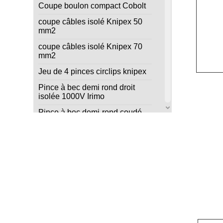
Coupe boulon compact Cobolt
coupe câbles isolé Knipex 50
mm2
coupe câbles isolé Knipex 70
mm2
Jeu de 4 pinces circlips knipex
Pince à bec demi rond droit
isolée 1000V Irimo
Pince à bec demi-rond coudé
isolée 1000v Irimo
Pince à becs demi-ronds
Knipex
Pince à becs plat 160mm isolée
1000V Irimo
Pince à dénuder auto-ajustable
Knipex
Pince à dénuder Knipex
PreciStrip16