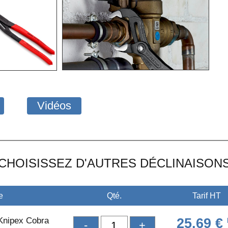
Vidéos
CHOISISSEZ D'AUTRES DÉCLINAISON
e
Qté.
Tarif HT
 Knipex Cobra
25,69 €
-
+