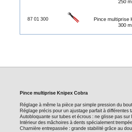
250 
Pince coupante isolée 160 mm
Knipex
87 01 300
Pince multiprise
Pince étaux à crémaillére 250
300 
mm Dolex
Pince multiprise Cobra isolée
1000V Knipex 250 mm
Pince multiprise entrepassée
isolée 1000V Irimo
Pince multiprise frontale Knipex
Twingrip
Pince multiprise Knipex Cobra
XL
Pince multiprise Knipex Cobra
Pince multiprise Knipex Cobra
Réglage à même la pièce par simple pression du bou
Pince multiprises entrepassée
Réglage précis pour un ajustage parfait à différentes
KS Tools 300 mm
Autobloquante sur tubes et écrous : ne glisse pas sur l
Pince pour installations
Intérieur des mâchoires à dents spécialement trempée
électriques Knipex
Charnière entrepassée : grande stabilité grâce au do