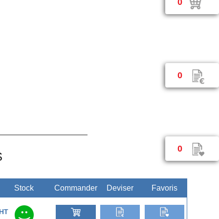
0
0
0
S
Stock
Commander
Deviser
Favoris
HT