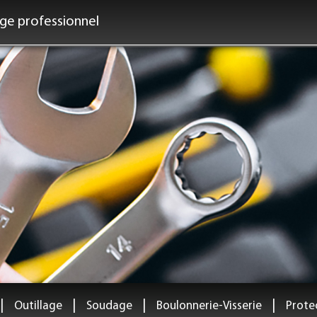
age professionnel
|
|
|
|
Outillage
Soudage
Boulonnerie-Visserie
Protec