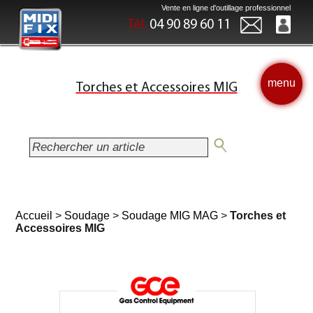
Vente en ligne d'outillage professionnel
Tél.
04 90 89 60 11
menu
Torches et Accessoires MIG
Accueil
>
Soudage
>
Soudage MIG MAG
>
Torches et
Accessoires MIG