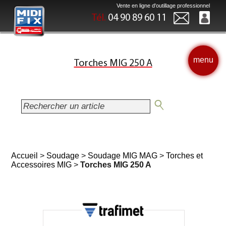
Vente en ligne d'outillage professionnel
Tél.
04 90 89 60 11
menu
Torches MIG 250 A
Accueil
>
Soudage
>
Soudage MIG MAG
>
Torches et
Accessoires MIG
>
Torches MIG 250 A