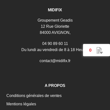
MIDIFIX
Groupement Geadis
12 Rue Gloriette
84000 AVIGNON,
04 90 89 60 11
0
Du lundi au vendredi de 8 à 18 Heures
c
o
n
t
a
c
t
@
m
i
d
i
f
i
x
.
f
r
A PROPOS
Conditions générales de ventes
Mentions légales