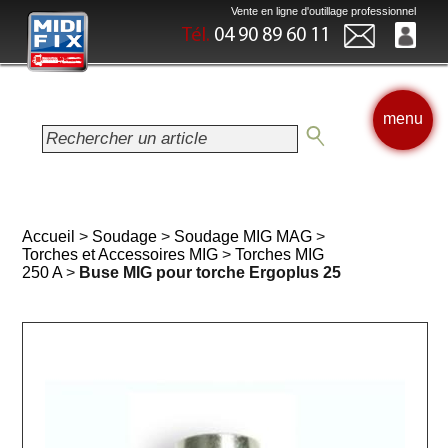
Vente en ligne d'outillage professionnel
Tél.
04 90 89 60 11
menu
Accueil
>
Soudage
>
Soudage MIG MAG
>
Torches et Accessoires MIG
>
Torches MIG
250 A
>
Buse MIG pour torche Ergoplus 25