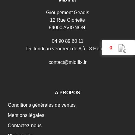
Groupement Geadis
12 Rue Gloriette
84000 AVIGNON,
04 90 89 60 11
0
Du lundi au vendredi de 8 à 18 Heures
c
o
n
t
a
c
t
@
m
i
d
i
f
i
x
.
f
r
A PROPOS
Conditions générales de ventes
Mentions légales
Contactez-nous