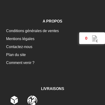
Protection extérieure Speedglas 3M série 9100 -
sachet de 10 pièces
Protection intérieure 3M Speedglas SL/100/10V-
A PROPOS
sachet de 5 pièces
Protection intérieure pour cellule S4 Weltek
Conditions générales de ventes
Protection intérieure Speedglas 3M série 9100 -
0
Mentions légales
sachet de 5 pièces
Contactez-nous
Toile de protection anti chaleur 850°c
Plan du site
Comment venir ?
LIVRAISONS