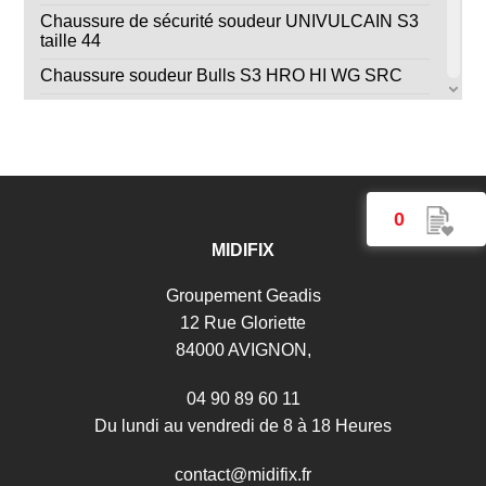
Chaussure de sécurité soudeur UNIVULCAIN S3
taille 44
Chaussure soudeur Bulls S3 HRO HI WG SRC
Filtre PRSL pour ventilation Airkos
Gant soudeur anti-chaleur taille 10
Gant soudeur TIG Cuir pleine fleur agneau
Lunette masque soudeur teinte 5
0
Masque de soudage 3/9-13G Venus true color
MIDIFIX
Masque de soudage Alien+ 3/5-13G true color XXL
Groupement Geadis
Masque de soudage GYS HERMES 3/4-14G AIR
12 Rue Gloriette
avec Protection Respiratoire
84000 AVIGNON,
Masque de soudage Zeus 5-13G Cosmic true color
04 90 89 60 11
Masque LCD Techno 11 True Color
Du lundi au vendredi de 8 à 18 Heures
Paire de Guêtres soudeur
c
o
n
t
a
c
t
@
m
i
d
i
f
i
x
.
f
r
Protection Exterieure pour cagoule Navitek ou Kapio