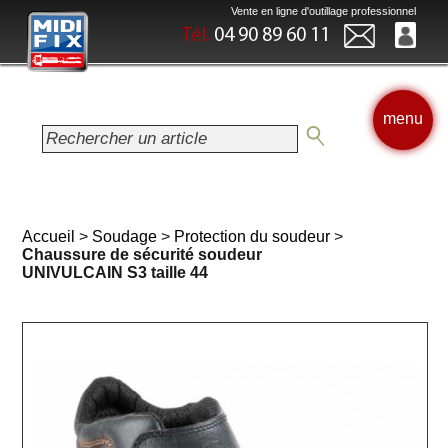
Vente en ligne d'outillage professionnel
Tél.
04 90 89 60 11
menu
Accueil
>
Soudage
>
Protection du soudeur
>
Chaussure de sécurité soudeur
UNIVULCAIN S3 taille 44